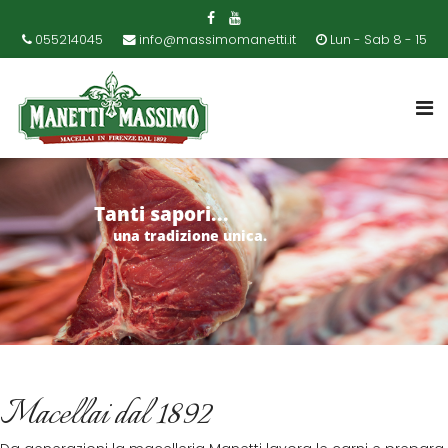
055214045
info@massimomanetti.it
Lun - Sab 8 - 15
Tanti sapori...
una tradizione unica.
Macellai dal 1892